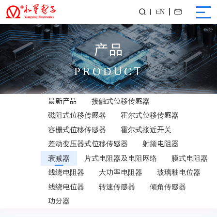
EN


产品
PRODUCT
最新产品
接触式位移传感器
磁阻式位移传感器
霍尔式位移传感器
容栅式位移传感器
霍尔式接近开关
差动变压器式位移传感器
射频电阻器
衰减器
片式电阻器及电阻网络
膜式电阻器
线绕电阻器
大功率电阻器
玻璃釉电位器
线绕电位器
转速传感器
倾角传感器
功分器