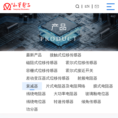
EN


产品
PRODUCT
最新产品
接触式位移传感器
磁阻式位移传感器
霍尔式位移传感器
容栅式位移传感器
霍尔式接近开关
差动变压器式位移传感器
射频电阻器
衰减器
片式电阻器及电阻网络
膜式电阻器
线绕电阻器
大功率电阻器
玻璃釉电位器
线绕电位器
转速传感器
倾角传感器
功分器