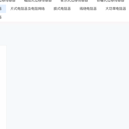
位移传感器
磁阻式位移传感器
霍尔式位移传感器
容栅式位移传感器
器
片式电阻器及电阻网络
膜式电阻器
线绕电阻器
大功率电阻器
器