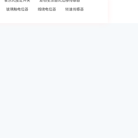
霍尔式接近开关
差动变压器式位移传感器
玻璃釉电位器
线绕电位器
转速传感器