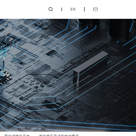
EN

