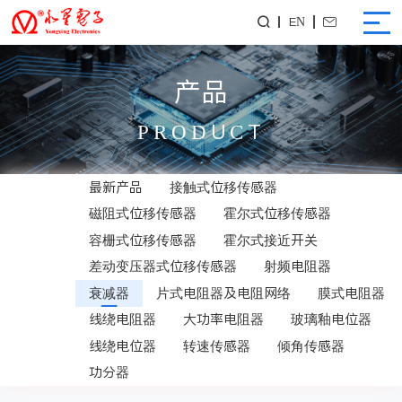
EN


产品
PRODUCT
最新产品
接触式位移传感器
磁阻式位移传感器
霍尔式位移传感器
容栅式位移传感器
霍尔式接近开关
差动变压器式位移传感器
射频电阻器
衰减器
片式电阻器及电阻网络
膜式电阻器
线绕电阻器
大功率电阻器
玻璃釉电位器
线绕电位器
转速传感器
倾角传感器
功分器