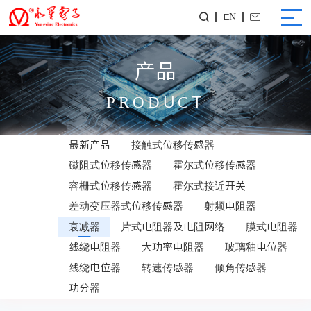
EN


产品
PRODUCT
最新产品
接触式位移传感器
磁阻式位移传感器
霍尔式位移传感器
容栅式位移传感器
霍尔式接近开关
差动变压器式位移传感器
射频电阻器
衰减器
片式电阻器及电阻网络
膜式电阻器
线绕电阻器
大功率电阻器
玻璃釉电位器
线绕电位器
转速传感器
倾角传感器
功分器