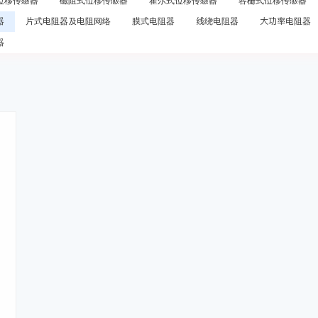
位移传感器
磁阻式位移传感器
霍尔式位移传感器
容栅式位移传感器
器
片式电阻器及电阻网络
膜式电阻器
线绕电阻器
大功率电阻器
器