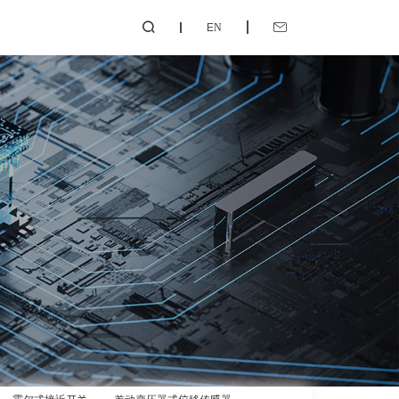
EN

