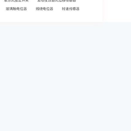
霍尔式接近开关
差动变压器式位移传感器
玻璃釉电位器
线绕电位器
转速传感器