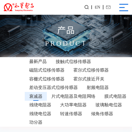
EN


产品
PRODUCT
最新产品
接触式位移传感器
磁阻式位移传感器
霍尔式位移传感器
容栅式位移传感器
霍尔式接近开关
差动变压器式位移传感器
射频电阻器
衰减器
片式电阻器及电阻网络
膜式电阻器
线绕电阻器
大功率电阻器
玻璃釉电位器
线绕电位器
转速传感器
倾角传感器
功分器