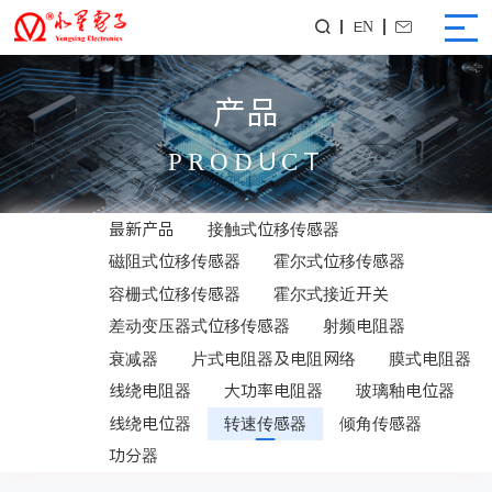
EN


产品
PRODUCT
最新产品
接触式位移传感器
磁阻式位移传感器
霍尔式位移传感器
容栅式位移传感器
霍尔式接近开关
差动变压器式位移传感器
射频电阻器
衰减器
片式电阻器及电阻网络
膜式电阻器
线绕电阻器
大功率电阻器
玻璃釉电位器
线绕电位器
转速传感器
倾角传感器
功分器