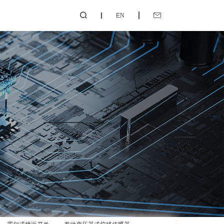
EN

