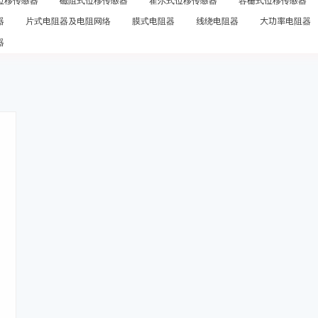
位移传感器
磁阻式位移传感器
霍尔式位移传感器
容栅式位移传感器
器
片式电阻器及电阻网络
膜式电阻器
线绕电阻器
大功率电阻器
器