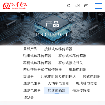
EN


产品
PRODUCT
最新产品
接触式位移传感器
磁阻式位移传感器
霍尔式位移传感器
容栅式位移传感器
霍尔式接近开关
差动变压器式位移传感器
射频电阻器
衰减器
片式电阻器及电阻网络
膜式电阻器
线绕电阻器
大功率电阻器
玻璃釉电位器
线绕电位器
转速传感器
倾角传感器
功分器