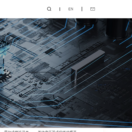
EN

