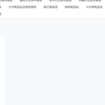
位移传感器
磁阻式位移传感器
霍尔式位移传感器
容栅式位移传感器
器
片式电阻器及电阻网络
膜式电阻器
线绕电阻器
大功率电阻器
器