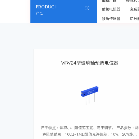
最新产品
接触式
PRODUCT

射频电阻器
衰减
产品
倾角传感器
功分
WIW24型玻璃釉预调电位器
产品特点：体积小、阻值范围宽、易于调节。 产品参数：标
称阻值范围：100Ω~1MΩ阻值允许偏差：10%，20%终端