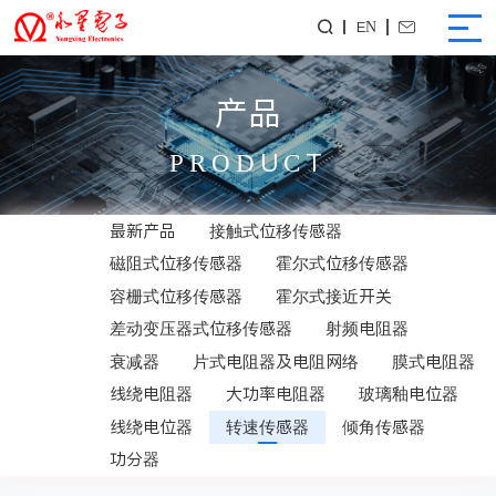
EN


产品
PRODUCT
最新产品
接触式位移传感器
磁阻式位移传感器
霍尔式位移传感器
容栅式位移传感器
霍尔式接近开关
差动变压器式位移传感器
射频电阻器
衰减器
片式电阻器及电阻网络
膜式电阻器
线绕电阻器
大功率电阻器
玻璃釉电位器
线绕电位器
转速传感器
倾角传感器
功分器