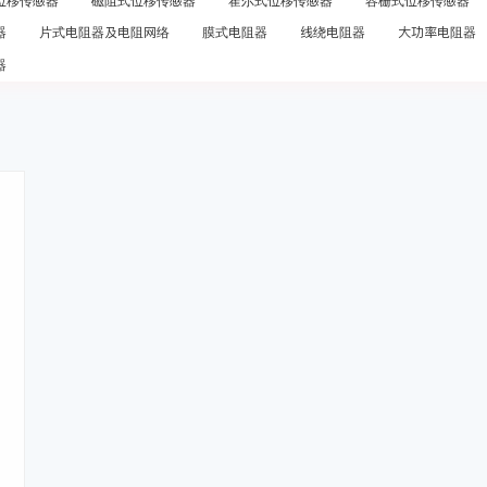
位移传感器
磁阻式位移传感器
霍尔式位移传感器
容栅式位移传感器
器
片式电阻器及电阻网络
膜式电阻器
线绕电阻器
大功率电阻器
器