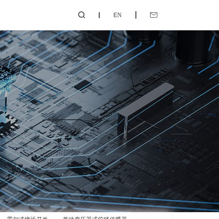
EN

