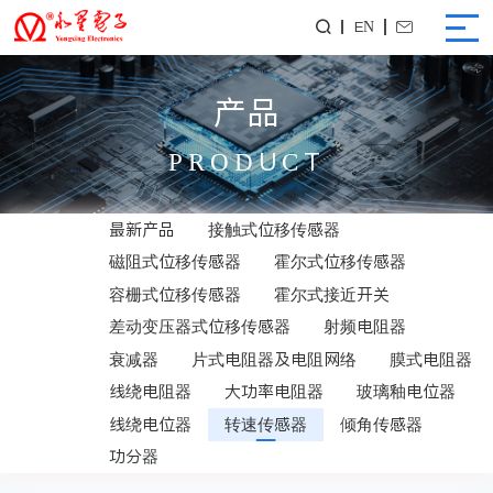
EN


产品
PRODUCT
最新产品
接触式位移传感器
磁阻式位移传感器
霍尔式位移传感器
容栅式位移传感器
霍尔式接近开关
差动变压器式位移传感器
射频电阻器
衰减器
片式电阻器及电阻网络
膜式电阻器
线绕电阻器
大功率电阻器
玻璃釉电位器
线绕电位器
转速传感器
倾角传感器
功分器