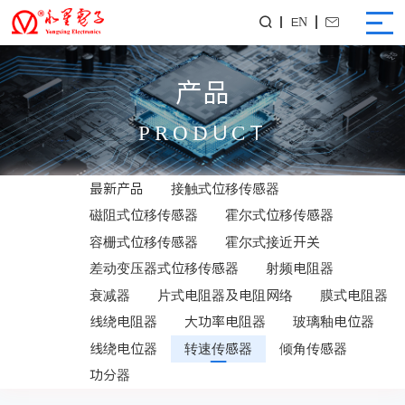
EN


产品
PRODUCT
最新产品
接触式位移传感器
磁阻式位移传感器
霍尔式位移传感器
容栅式位移传感器
霍尔式接近开关
差动变压器式位移传感器
射频电阻器
衰减器
片式电阻器及电阻网络
膜式电阻器
线绕电阻器
大功率电阻器
玻璃釉电位器
线绕电位器
转速传感器
倾角传感器
功分器