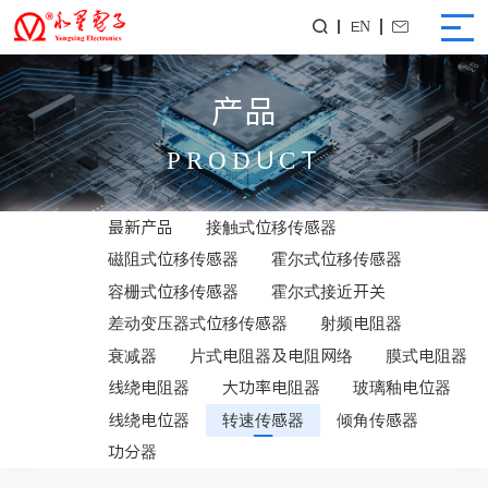
EN


产品
PRODUCT
最新产品
接触式位移传感器
磁阻式位移传感器
霍尔式位移传感器
容栅式位移传感器
霍尔式接近开关
差动变压器式位移传感器
射频电阻器
衰减器
片式电阻器及电阻网络
膜式电阻器
线绕电阻器
大功率电阻器
玻璃釉电位器
线绕电位器
转速传感器
倾角传感器
功分器