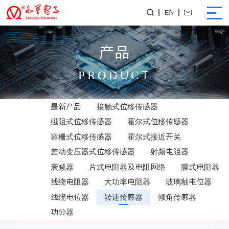
EN


产品
PRODUCT
最新产品
接触式位移传感器
磁阻式位移传感器
霍尔式位移传感器
容栅式位移传感器
霍尔式接近开关
差动变压器式位移传感器
射频电阻器
衰减器
片式电阻器及电阻网络
膜式电阻器
线绕电阻器
大功率电阻器
玻璃釉电位器
线绕电位器
转速传感器
倾角传感器
功分器