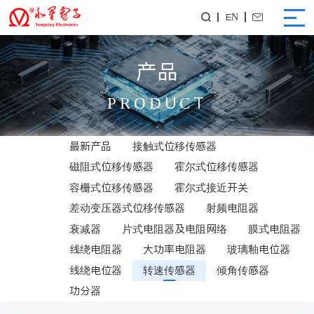
EN


产品
PRODUCT
最新产品
接触式位移传感器
磁阻式位移传感器
霍尔式位移传感器
容栅式位移传感器
霍尔式接近开关
差动变压器式位移传感器
射频电阻器
衰减器
片式电阻器及电阻网络
膜式电阻器
线绕电阻器
大功率电阻器
玻璃釉电位器
线绕电位器
转速传感器
倾角传感器
功分器