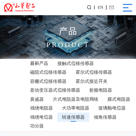
EN


产品
PRODUCT
最新产品
接触式位移传感器
磁阻式位移传感器
霍尔式位移传感器
容栅式位移传感器
霍尔式接近开关
差动变压器式位移传感器
射频电阻器
衰减器
片式电阻器及电阻网络
膜式电阻器
线绕电阻器
大功率电阻器
玻璃釉电位器
线绕电位器
转速传感器
倾角传感器
功分器