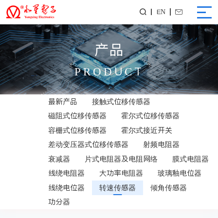
EN


产品
PRODUCT
最新产品
接触式位移传感器
磁阻式位移传感器
霍尔式位移传感器
容栅式位移传感器
霍尔式接近开关
差动变压器式位移传感器
射频电阻器
衰减器
片式电阻器及电阻网络
膜式电阻器
线绕电阻器
大功率电阻器
玻璃釉电位器
线绕电位器
转速传感器
倾角传感器
功分器