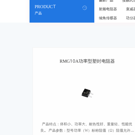
最新产品
接触式
PRODUCT

射频电阻器
衰减
产品
倾角传感器
功分
RMG10A功率型塑封电阻器
产品特点：体积小、功率大、耐热性好、重量轻、性能优
良。 产品参数：型号功率（W）标称阻值（Ω）阻值允许偏