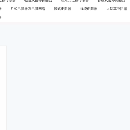
位移传感器
磁阻式位移传感器
霍尔式位移传感器
容栅式位移传感器
器
片式电阻器及电阻网络
膜式电阻器
线绕电阻器
大功率电阻器
器