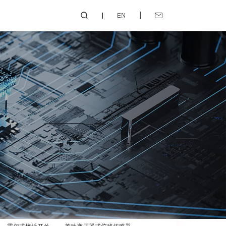
EN

