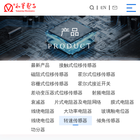
EN


产品
PRODUCT
最新产品
接触式位移传感器
磁阻式位移传感器
霍尔式位移传感器
容栅式位移传感器
霍尔式接近开关
差动变压器式位移传感器
射频电阻器
衰减器
片式电阻器及电阻网络
膜式电阻器
线绕电阻器
大功率电阻器
玻璃釉电位器
线绕电位器
转速传感器
倾角传感器
功分器